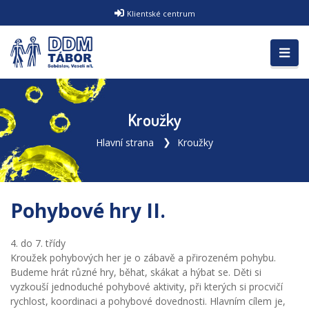
Klientské centrum
Kroužky
Hlavní strana
Kroužky
Pohybové hry II.
4. do 7. třídy
Kroužek pohybových her je o zábavě a přirozeném pohybu.
Budeme hrát různé hry, běhat, skákat a hýbat se. Děti si
vyzkouší jednoduché pohybové aktivity, při kterých si procvičí
rychlost, koordinaci a pohybové dovednosti. Hlavním cílem je,