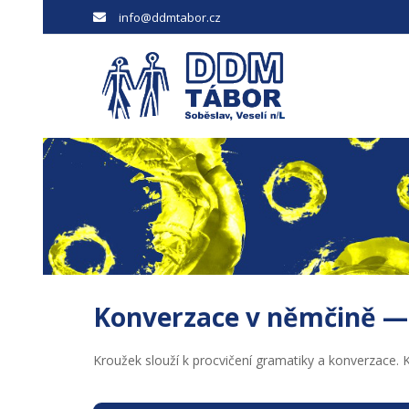
info@ddmtabor.cz
Konverzace v němčině —
Kroužek slouží k procvičení gramatiky a konverzace.