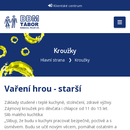
Klientské centrum
Kroužky
Hlavní strana
Kroužky
Vaření hrou - starší
Základy studené i teplé kuchyně, stolničení, zdravé výživy.
Zájmový kroužek pro děvčata i chlapce od 11 do 15 let.
Slib malého kuchtíka:
„Slibuji, že budu v kuchyni pracovat bezpečně, poctivě a s
úsměvem. Budu se učit novým věcem, pomáhat ostatním a