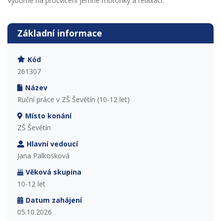
Výborné na procvičení jemné motoriky a relaxaci.
Základní informace
Kód
261307
Název
Ruční práce v ZŠ Ševětín (10-12 let)
Místo konání
ZŠ Ševětín
Hlavní vedoucí
Jana Palkosková
Věková skupina
10-12 let
Datum zahájení
05.10.2026