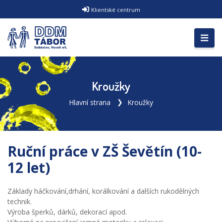
Klientské centrum
Kroužky
Hlavní strana
Kroužky
Ruční práce v ZŠ Ševětín (10-
12 let)
Základy háčkování,drhání, korálkování a dalších rukodělných
technik.
Výroba šperků, dárků, dekorací apod.