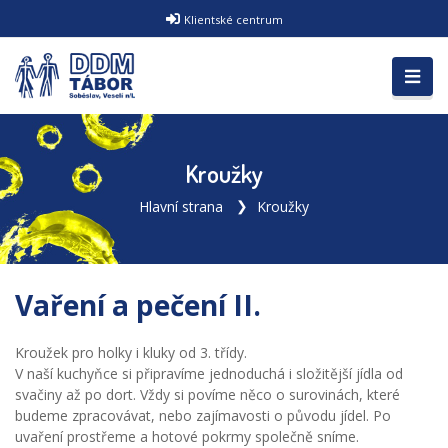
Klientské centrum
Kroužky
Hlavní strana
Kroužky
Vaření a pečení II.
Kroužek pro holky i kluky od 3. třídy.
V naší kuchyňce si připravíme jednoduchá i složitější jídla od
svačiny až po dort. Vždy si povíme něco o surovinách, které
budeme zpracovávat, nebo zajímavosti o původu jídel. Po
uvaření prostřeme a hotové pokrmy společně sníme.