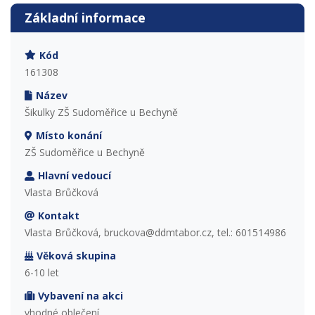
Základní informace
Kód
161308
Název
Šikulky ZŠ Sudoměřice u Bechyně
Místo konání
ZŠ Sudoměřice u Bechyně
Hlavní vedoucí
Vlasta Brůčková
Kontakt
Vlasta Brůčková, bruckova@ddmtabor.cz, tel.: 601514986
Věková skupina
6-10 let
Vybavení na akci
vhodné oblečení