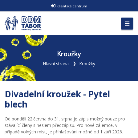
Klientské centrum
Kroužky
Hlavní strana
Kroužky
Divadelní kroužek - Pytel
blech
Od pondělí 22.června do 31. srpna je zápis možný pouze pro
stávající členy s heslem předzápisu. Pro nové zájemce, v
případě volných míst, je přihlašování možné od 1.září 2026.