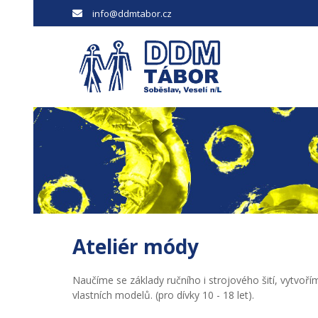
info@ddmtabor.cz
Ateliér módy
Naučíme se základy ručního i strojového šití, vytvo
vlastních modelů. (pro dívky 10 - 18 let).