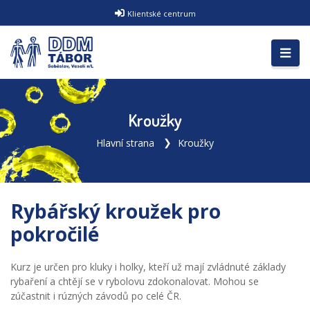
Klientské centrum
Kroužky
Hlavní strana
Kroužky
Rybářský kroužek pro
pokročilé
Kurz je určen pro kluky i holky, kteří už mají zvládnuté základy
rybaření a chtějí se v rybolovu zdokonalovat. Mohou se
zúčastnit i rúzných závodů po celé ČR.