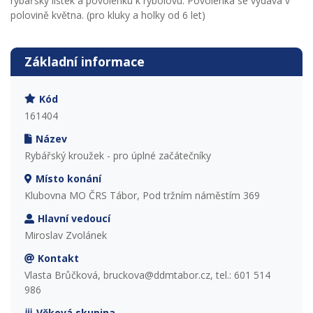
rybářský lístek a povolenku k rybolovu. Povolenka se vydává v
polovině května. (pro kluky a holky od 6 let)
Základní informace
Kód
161404
Název
Rybářský kroužek - pro úplné začátečníky
Místo konání
Klubovna MO ČRS Tábor, Pod tržním náměstím 369
Hlavní vedoucí
Miroslav Zvolánek
Kontakt
Vlasta Brůčková, bruckova@ddmtabor.cz, tel.: 601 514
986
Věková skupina