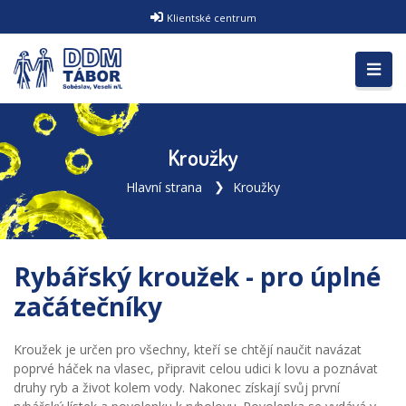
Klientské centrum
Kroužky
Hlavní strana
Kroužky
Rybářský kroužek - pro úplné
začátečníky
Kroužek je určen pro všechny, kteří se chtějí naučit navázat
poprvé háček na vlasec, připravit celou udici k lovu a poznávat
druhy ryb a život kolem vody. Nakonec získají svůj první