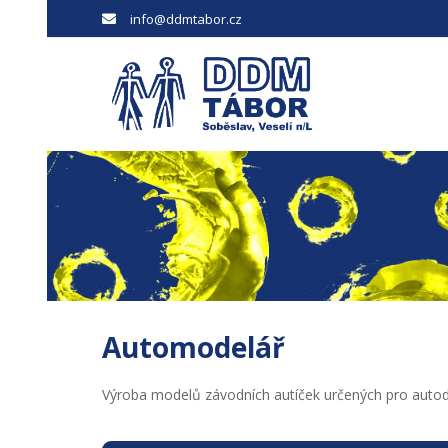
info@ddmtabor.cz
Automodelář
Výroba modelů závodních autíček určených pro autodr