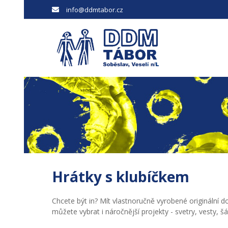
info@ddmtabor.cz
Hrátky s klubíčkem
Chcete být in? Mít vlastnoručně vyrobené originální d
můžete vybrat i náročnější projekty - svetry, vesty, 