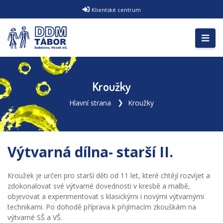
Klientské centrum
Kroužky
Hlavní strana
Kroužky
Výtvarná dílna- starší II.
Kroužek je určen pro starší děti od 11 let, které chtějí rozvíjet a
zdokonalovat své výtvarné dovednosti v kresbě a malbě,
objevovat a experimentovat s klasickými i novými výtvarnými
technikami. Po dohodě příprava k přijímacím zkouškám na
výtvarné SŠ a VŠ.