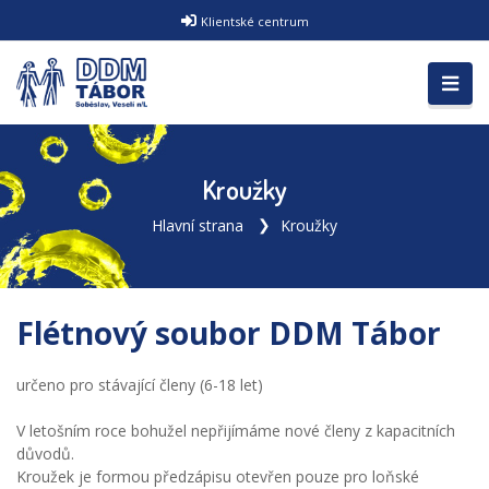
Klientské centrum
Kroužky
Hlavní strana
Kroužky
Flétnový soubor DDM Tábor
určeno pro stávající členy (6-18 let)
V letošním roce bohužel nepřijímáme nové členy z kapacitních
důvodů.
Kroužek je formou předzápisu otevřen pouze pro loňské