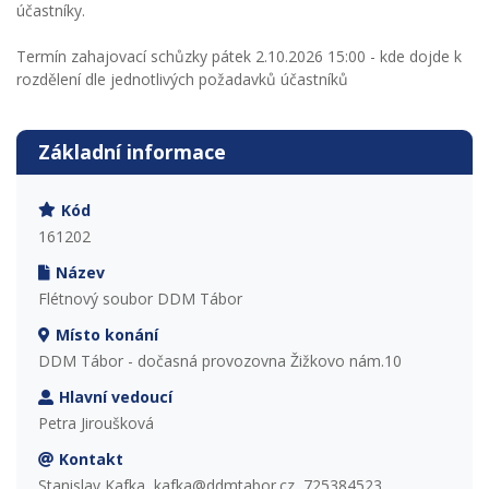
účastníky.
Termín zahajovací schůzky pátek 2.10.2026 15:00 - kde dojde k
rozdělení dle jednotlivých požadavků účastníků
Základní informace
Kód
161202
Název
Flétnový soubor DDM Tábor
Místo konání
DDM Tábor - dočasná provozovna Žižkovo nám.10
Hlavní vedoucí
Petra Jiroušková
Kontakt
Stanislav Kafka, kafka@ddmtabor.cz, 725384523