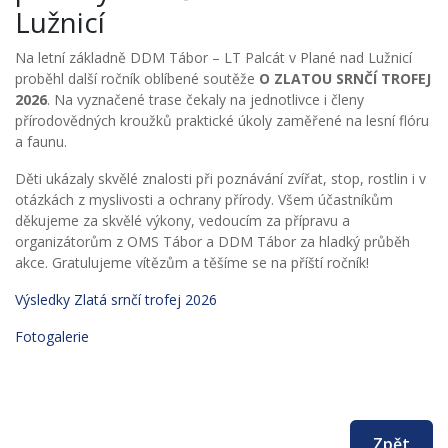
Lužnicí
Na letní základně DDM Tábor – LT Palcát v Plané nad Lužnicí
proběhl další ročník oblíbené soutěže
O ZLATOU SRNČÍ TROFEJ
2026
. Na vyznačené trase čekaly na jednotlivce i členy
přírodovědných kroužků praktické úkoly zaměřené na lesní flóru
a faunu.
Děti ukázaly skvělé znalosti při poznávání zvířat, stop, rostlin i v
otázkách z myslivosti a ochrany přírody. Všem účastníkům
děkujeme za skvělé výkony, vedoucím za přípravu a
organizátorům z OMS Tábor a DDM Tábor za hladký průběh
akce. Gratulujeme vítězům a těšíme se na příští ročník!
Výsledky Zlatá srnčí trofej 2026
Fotogalerie
Zpět