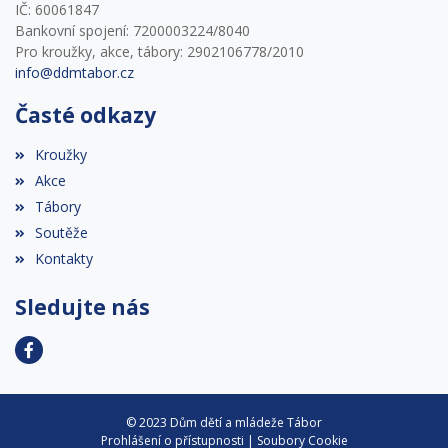
IČ: 60061847
Bankovní spojení: 7200003224/8040
Pro kroužky, akce, tábory: 2902106778/2010
info@ddmtabor.cz
Časté odkazy
Kroužky
Akce
Tábory
Soutěže
Kontakty
Sledujte nás
© 2023 Dům dětí a mládeže Tábor
Prohlášení o přístupnosti
|
Soubory Cookie