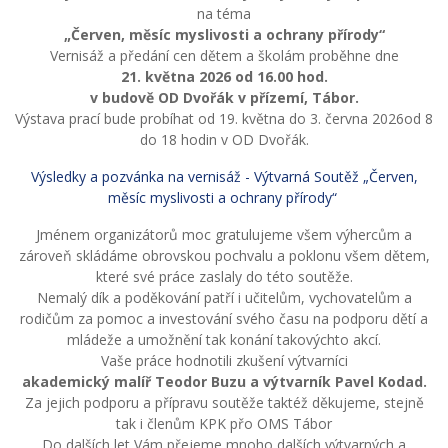
na téma
„Červen, měsíc myslivosti a ochrany přírody“
Vernisáž a předání cen dětem a školám proběhne dne
21. května 2026 od 16.00 hod.
v budově OD Dvořák v přízemí, Tábor.
Výstava prací bude probíhat od 19. května do 3. června 2026od 8
do 18 hodin v OD Dvořák.
Výsledky a pozvánka na vernisáž - Výtvarná Soutěž „Červen,
měsíc myslivosti a ochrany přírody“
Jménem organizátorů moc gratulujeme všem výhercům a
zároveň skládáme obrovskou pochvalu a poklonu všem dětem,
které své práce zaslaly do této soutěže.
Nemalý dík a poděkování patří i učitelům, vychovatelům a
rodičům za pomoc a investování svého času na podporu dětí a
mládeže a umožnění tak konání takovýchto akcí.
Vaše práce hodnotili zkušení výtvarníci
akademický malíř Teodor Buzu a výtvarník Pavel Kodad.
Za jejich podporu a přípravu soutěže taktéž děkujeme, stejně
tak i členům KPK přo OMS Tábor
Do dalších let Vám přejeme mnoho dalších výtvarných a