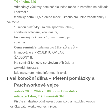
Tržní nám. 346
Víkendový výukový seminář dlouhého meče je zaměřen na základn
i pokročilé
techniky šermu 1,5 ručního meče. Určeno pro úplné začátečníky i
pokročilé.
S sebou přezůvky (sálová sportovní obuv),
sportovní oblečení, kdo vlastní,
tak dřevěný či kovový 1,5 ruční meč, pití,
svačina.
Cena semináře:
zdarma pro žáky ZŠ a SŠ –
financováno z PROJEKTU OP JAK
ŠABLONY II.
Na seminář je nutno se předem přihlásit na
www.ddmtabor.cz,
kde naleznete i více informací k akci.
Velikonoční dílna – Pletení pomlázky a
§
Patchworkové vejce
sobota 28. 3. 2026 v 9:00 hodin Dům dětí a
mládeže Tábor, Tržní náměstí 346
Přijďte si vlastnoručně uplést pomlázku a nazdobit korpus
vajíčka patchworkovou technikou.