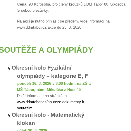
Cena:
90 Kč/osoba, pro členy kroužků DDM Tábor 80 Kč/osoba.
S sebou přezůvky.
Na akci je nutno přihlásit se předem, více informací na
www.ddmtabor.cz/akce
do 25. 3. 2026
SOUTĚŽE A OLYMPIÁDY
Okresní kolo Fyzikální
§
olympiády – kategorie E, F
pondělí 16. 3. 2026 v 8:00 hodin, na ZŠ a
MŠ Tábor, nám. Mikuláše z Husi 45
Další informace na stránkách
www.ddmtabor.cz/souteze-dokumenty-k-
soutezim
Okresní kolo - Matematický
§
klokan
pátek 20. 3. 2026