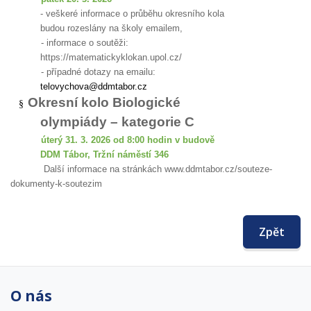
- veškeré informace o průběhu okresního kola
budou rozeslány na školy emailem,
- informace o soutěži:
https://matematickyklokan.upol.cz/
- případné dotazy na emailu:
telovychova@ddmtabor.cz
Okresní kolo Biologické
§
olympiády – kategorie C
úterý 31. 3. 2026 od 8:00 hodin v budově
DDM Tábor, Tržní náměstí 346
Další informace na stránkách www.ddmtabor.cz/souteze-
dokumenty-k-soutezim
Zpět
O nás