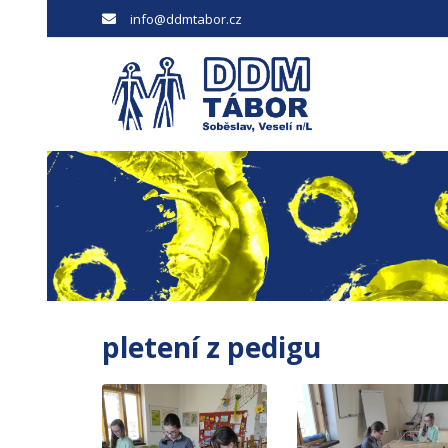
info@ddmtabor.cz
pletení z pedigu