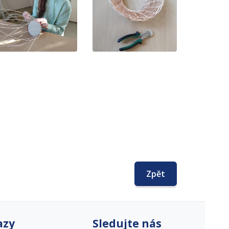
Zpět
azy
Sledujte nás