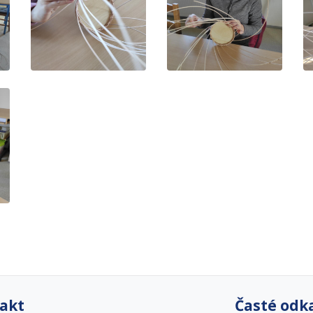
akt
Časté odk