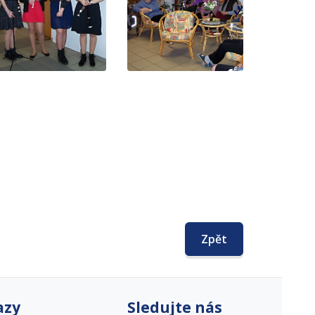
Zpět
azy
Sledujte nás