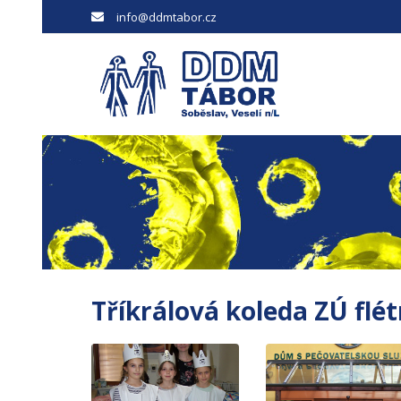
info@ddmtabor.cz
Tříkrálová koleda ZÚ flé