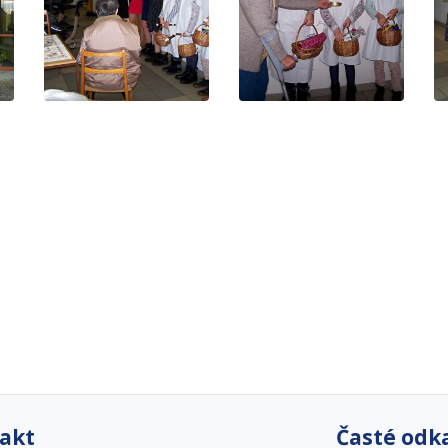
akt
Časté odk