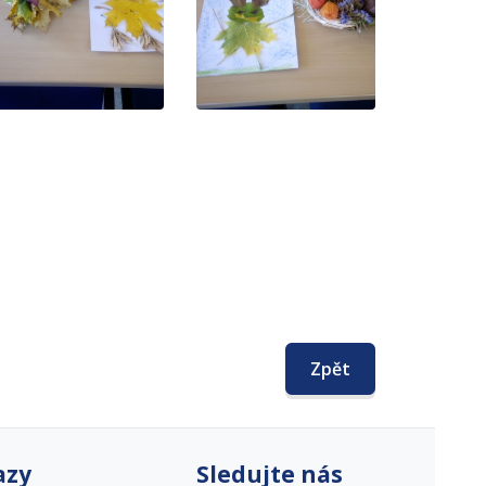
Zpět
azy
Sledujte nás