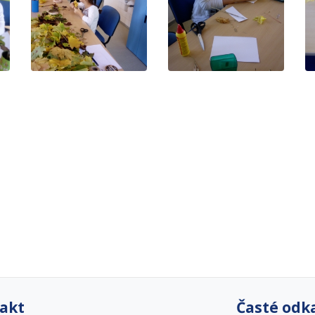
akt
Časté odk