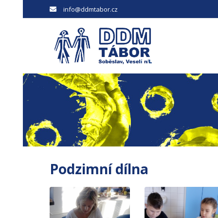
info@ddmtabor.cz
Podzimní dílna