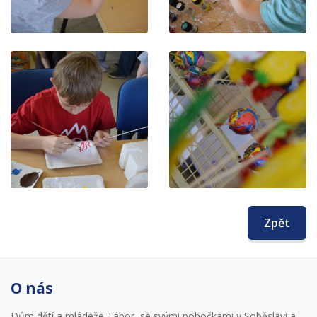
Zpět
O nás
Dům dětí a mládeže Tábor, se svými pobočkami v Soběslavi a