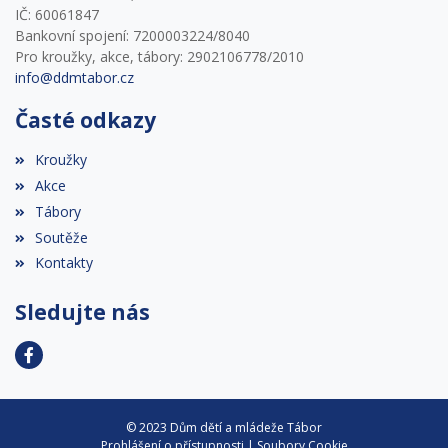
IČ: 60061847
Bankovní spojení: 7200003224/8040
Pro kroužky, akce, tábory: 2902106778/2010
info@ddmtabor.cz
Časté odkazy
Kroužky
Akce
Tábory
Soutěže
Kontakty
Sledujte nás
© 2023 Dům dětí a mládeže Tábor
Prohlášení o přístupnosti
|
Soubory Cookie