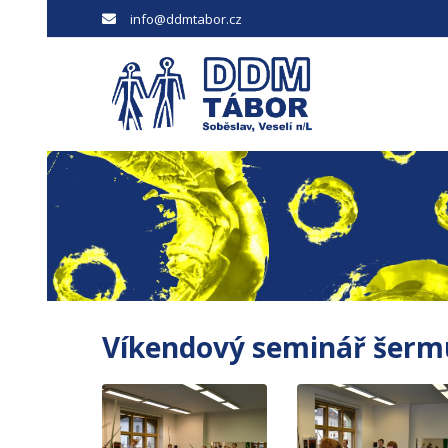
info@ddmtabor.cz
Víkendový seminář šer