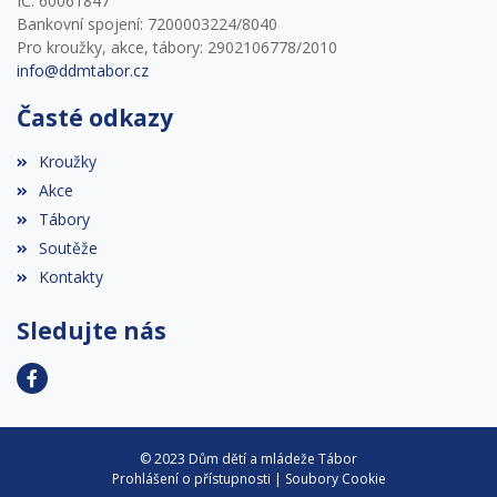
IČ: 60061847
Bankovní spojení: 7200003224/8040
Pro kroužky, akce, tábory: 2902106778/2010
info@ddmtabor.cz
Časté odkazy
Kroužky
Akce
Tábory
Soutěže
Kontakty
Sledujte nás
© 2023 Dům dětí a mládeže Tábor
Prohlášení o přístupnosti
|
Soubory Cookie