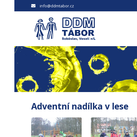
info@ddmtabor.cz
Adventní nadílka v lese