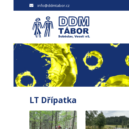
info@ddmtabor.cz
LT Dřípatka