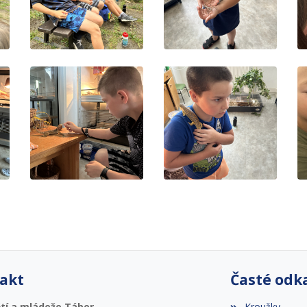
akt
Časté odk
tí a mládeže Tábor
Kroužky