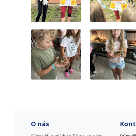
O nás
Kont
Dům dětí a mládeže Tábor, se svými
Dům dě