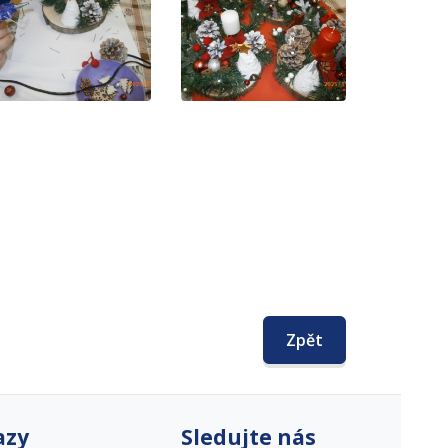
Zpět
azy
Sledujte nás