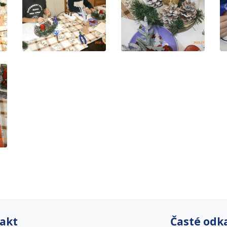
akt
Časté odk