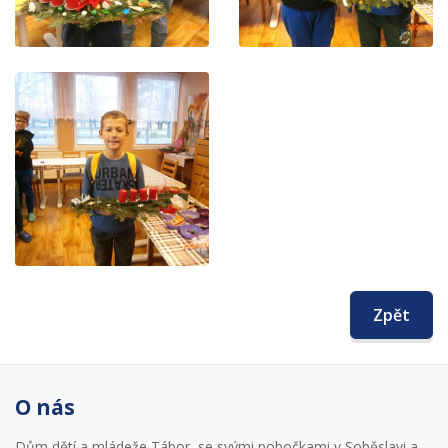
Zpět
O nás
Dům dětí a mládeže Tábor, se svými pobočkami v Soběslavi a