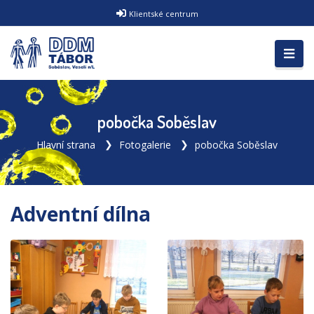
Klientské centrum
pobočka Soběslav
Hlavní strana
Fotogalerie
pobočka Soběslav
Adventní dílna