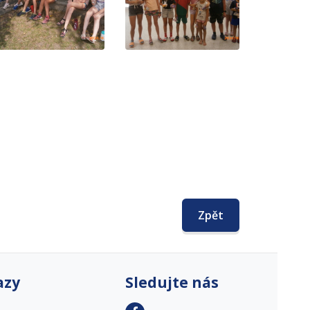
Zpět
azy
Sledujte nás