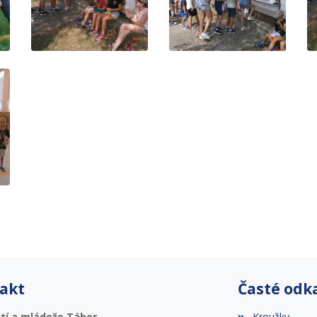
akt
Časté odk
tí a mládeže Tábor
Kroužky