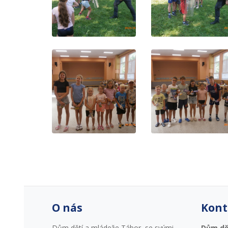
O nás
Kont
Dům dětí a mládeže Tábor, se svými
Dům dě