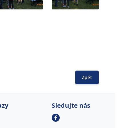
Zpět
azy
Sledujte nás