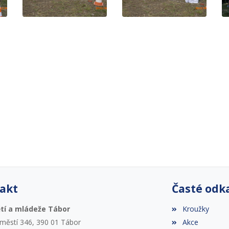
akt
Časté odk
tí a mládeže Tábor
Kroužky
áměstí 346, 390 01 Tábor
Akce