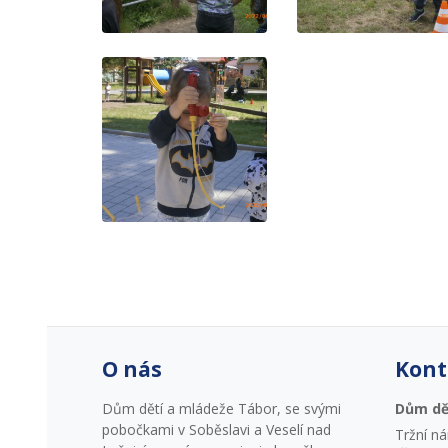
O nás
Kont
Dům dětí a mládeže Tábor, se svými
Dům dě
pobočkami v Soběslavi a Veselí nad
Tržní n