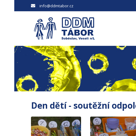
info@ddmtabor.cz
Den dětí - soutěžní odpo