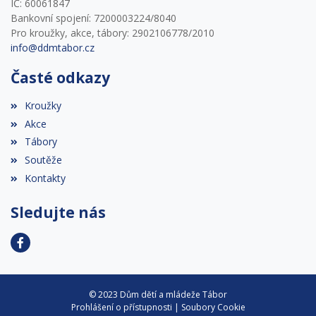
IČ: 60061847
Bankovní spojení: 7200003224/8040
Pro kroužky, akce, tábory: 2902106778/2010
info@ddmtabor.cz
Časté odkazy
Kroužky
Akce
Tábory
Soutěže
Kontakty
Sledujte nás
© 2023 Dům dětí a mládeže Tábor
Prohlášení o přístupnosti
|
Soubory Cookie