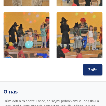
Zpět
O nás
Dům dětí a mládeže Tábor, se svými pobočkami v Soběslavi a
Veselí nad Lužnicí pro vás organizuje kroužky, tábory a akce