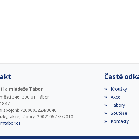
akt
Časté odk
tí a mládeže Tábor
Kroužky
áměstí 346, 390 01 Tábor
Akce
61847
Tábory
í spojení: 7200003224/8040
Soutěže
užky, akce, tábory: 2902106778/2010
Kontakty
mtabor.cz