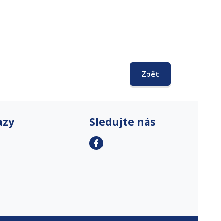
Zpět
azy
Sledujte nás