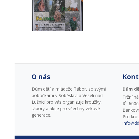
O nás
Kont
Dům dětí a mládeže Tábor, se svými
Dům dě
pobočkami v Soběslavi a Veselí nad
Tržní n
Lužnicí pro vás organizuje kroužky,
IČ: 600
tábory a akce pro všechny věkové
Bankovn
generace.
Pro kro
info@dd